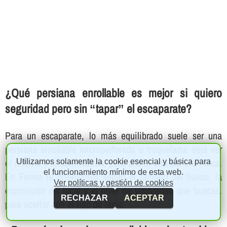
¿Qué persiana enrollable es mejor si quiero
seguridad pero sin “tapar” el escaparate?
Para un escaparate, lo más equilibrado suele ser una
persiana enrollable microperforada o troquelada: deja ver
el interior y la iluminación, pero añade una barrera física.
Utilizamos solamente la cookie esencial y básica para
el funcionamiento mínimo de esta web.
En Ferma te orientamos según el tamaño del hueco, la
Ver políticas y gestión de cookies
exposición del local y el nivel de visibilidad que buscas,
RECHAZAR
ACEPTAR
para acertar con el tipo de lama.