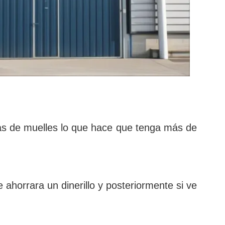
as de muelles lo que hace que tenga más de
horrara un dinerillo y posteriormente si ve