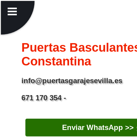
Puertas Basculante
Constantina
info@puertasgarajesevilla.es
671 170 354 -
Enviar WhatsApp >>