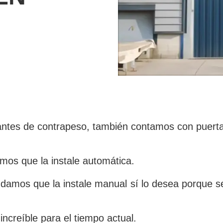
antes de contrapeso, también contamos con puert
os que la instale automática.
amos que la instale manual sí lo desea porque se a
ncreíble para el tiempo actual.