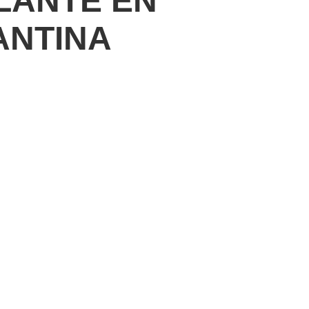
LANTE EN
ANTINA