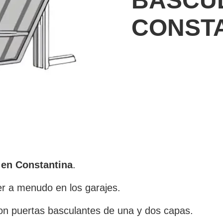
BASCU
CONST
 en Constantina
.
r a menudo en los garajes.
n puertas basculantes de una y dos capas.