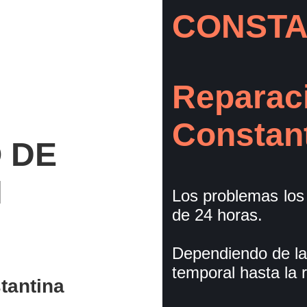
CONSTA
Reparac
Constan
 DE
N
Los problemas los
de 24 horas.
Dependiendo de la
temporal hasta la 
tantina