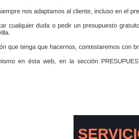
siempre nos adaptamos al cliente, incluso en el p
ar cualquier duda o pedir un presupuesto gratuit
lla.
ción que tenga que hacernos, contestaremos con b
 mismo en ésta web, en la sección PRESUPUESTO
SERVIC