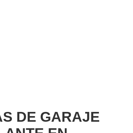
S DE GARAJE