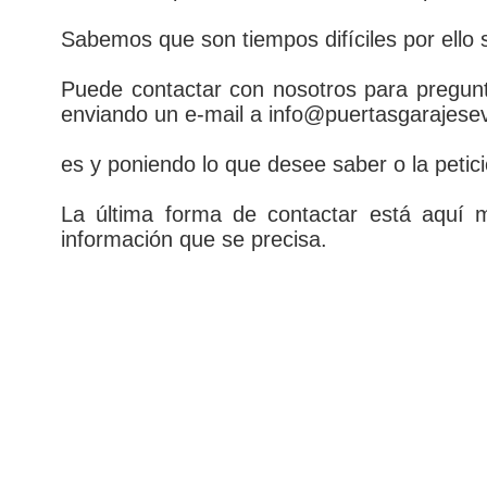
Sabemos que son tiempos difíciles por ello 
Puede contactar con nosotros para pregunt
enviando un e-mail a info@puertasgarajesevi
es y poniendo lo que desee saber o la peti
La última forma de contactar está aquí
información que se precisa.