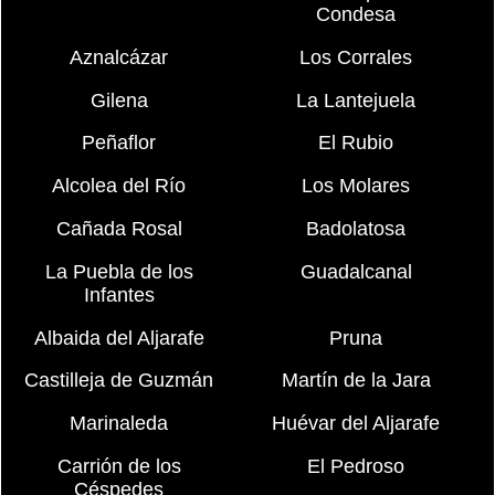
Condesa
Aznalcázar
Los Corrales
Gilena
La Lantejuela
Peñaflor
El Rubio
Alcolea del Río
Los Molares
Cañada Rosal
Badolatosa
La Puebla de los
Guadalcanal
Infantes
Albaida del Aljarafe
Pruna
Castilleja de Guzmán
Martín de la Jara
Marinaleda
Huévar del Aljarafe
Carrión de los
El Pedroso
Céspedes