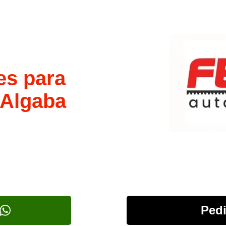
es para
 Algaba
Pedi