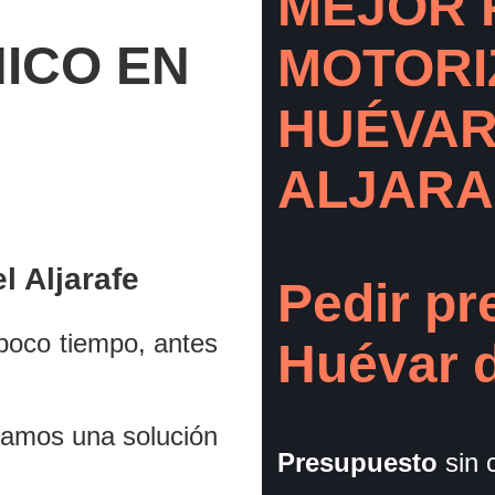
MEJOR 
NICO EN
MOTORI
HUÉVAR
ALJARA
 Aljarafe
Pedir pr
poco tiempo, antes
Huévar d
iamos una solución
Presupuesto
sin 