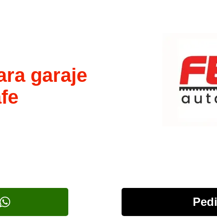
ara garaje
fe
Pedi