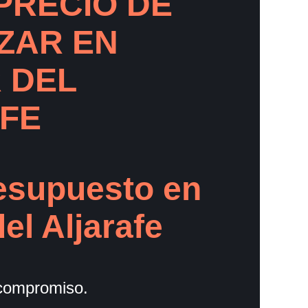
PRECIO DE
ZAR EN
 DEL
FE
esupuesto en
el Aljarafe
compromiso.