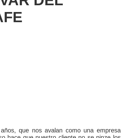
VAR DEL
AFE
 años, que nos avalan como una empresa
so hace que nuestro cliente no se pinze los