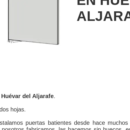
EN HUÉ
ALJAR
 Huévar del Aljarafe
.
dos hojas.
stalamos puertas batientes desde hace muchos
e nosotros fabricamos, las hacemos sin huecos, e