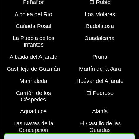
Peñaflor
El Rubio
Alcolea del Río
Los Molares
Cañada Rosal
Badolatosa
La Puebla de los
Guadalcanal
Infantes
Albaida del Aljarafe
Pruna
Castilleja de Guzmán
Martín de la Jara
Marinaleda
Huévar del Aljarafe
Carrión de los
El Pedroso
Céspedes
Aguadulce
Alanís
Las Navas de la
El Castillo de las
Concepción
Guardas