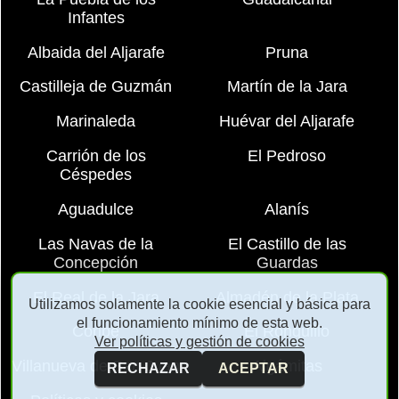
Infantes
Albaida del Aljarafe
Pruna
Castilleja de Guzmán
Martín de la Jara
Marinaleda
Huévar del Aljarafe
Carrión de los
El Pedroso
Céspedes
Aguadulce
Alanís
Las Navas de la
El Castillo de las
Concepción
Guardas
El Real de la Jara
Almadén de la Plata
Utilizamos solamente la cookie esencial y básica para
el funcionamiento mínimo de esta web.
Coripe
El Ronquillo
Ver políticas y gestión de cookies
Villanueva de San Juan
Algámitas
RECHAZAR
ACEPTAR