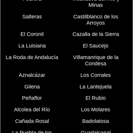
Minas
Salteras
Castilblanco de los
Arroyos
El Coronil
Cazalla de la Sierra
La Luisiana
El Saucejo
La Roda de Andalucía
Villamanrique de la
Condesa
Aznalcázar
Los Corrales
Gilena
La Lantejuela
Peñaflor
El Rubio
Alcolea del Río
Los Molares
Cañada Rosal
Badolatosa
La Puebla de los
Guadalcanal