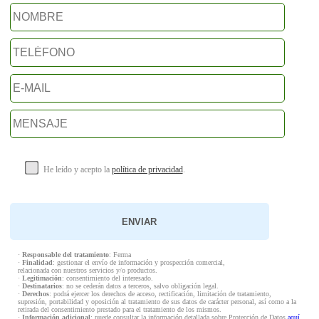
He leído y acepto la
política de privacidad
.
·
Responsable del tratamiento
: Ferma
·
Finalidad
: gestionar el envío de información y prospección comercial,
relacionada con nuestros servicios y/o productos.
·
Legitimación
: consentimiento del interesado.
·
Destinatarios
: no se cederán datos a terceros, salvo obligación legal.
·
Derechos
: podrá ejercer los derechos de acceso, rectificación, limitación de tratamiento,
supresión, portabilidad y oposición al tratamiento de sus datos de carácter personal, así como a la
retirada del consentimiento prestado para el tratamiento de los mismos.
·
Información adicional
: puede consultar la información detallada sobre Protección de Datos
aquí
.