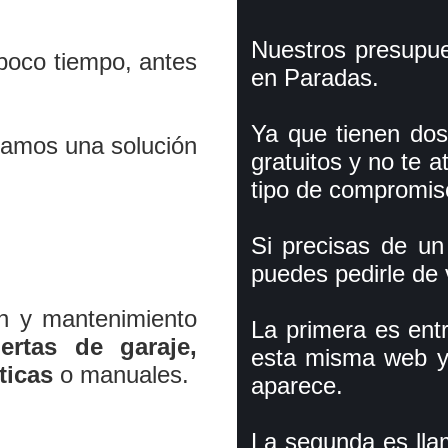
Nuestros presupue
poco tiempo, antes
en Paradas.
Ya que tienen dos
iamos una solución
gratuitos y no te 
tipo de compromis
Si precisas de u
puedes pedirle de 
ón y mantenimiento
La primera es ent
ertas de garaje,
esta misma web y r
ticas
o manuales.
aparece.
La segunda es lla