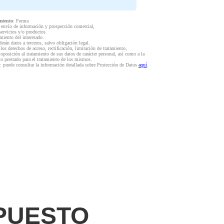
miento
: Ferma
l envío de información y prospección comercial,
servicios y/o productos.
miento del interesado.
derán datos a terceros, salvo obligación legal.
 los derechos de acceso, rectificación, limitación de tratamiento,
 oposición al tratamiento de sus datos de carácter personal, así como a la
to prestado para el tratamiento de los mismos.
: puede consultar la información detallada sobre Protección de Datos
aquí
.
PUESTO