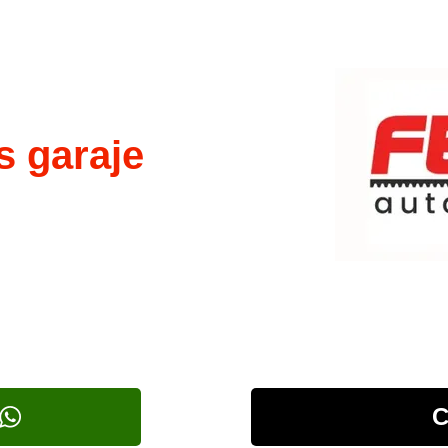
s garaje
C