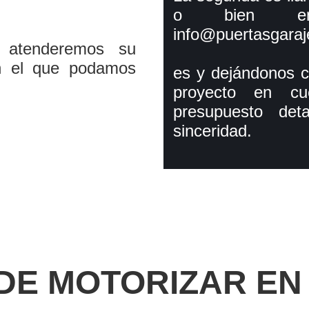
o bien en
info@puertasgaraje
 atenderemos su
n el que podamos
es y dejándonos c
proyecto en cu
presupuesto det
sinceridad.
DE MOTORIZAR EN