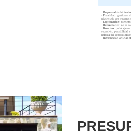
·
Responsable del trata
·
Finalidad
: gestionar e
relacionada con nuestros 
·
Legitimación
: consenti
·
Destinatarios
: no se ce
·
Derechos
: podrá ejercer
supresión, portabilidad y
retirada del consentimien
·
Información adicional
PRESU